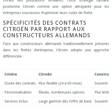
offrant des prestations similaires. Cette stratégie tarifaire
positionne Citroën comme une option attrayante pour les
entreprises soucieuses d’optimiser leurs coûts de flotte.
SPÉCIFICITÉS DES CONTRATS
CITROËN PAR RAPPORT AUX
CONSTRUCTEURS ALLEMANDS
Face aux constructeurs allemands traditionnellement présents
dans les flottes d’entreprise, Citroën adopte une approche
différenciée :
Critère
Citroën
Construc
Durée des contrats
Plus flexible (24 à 60 mois)
Souvent st
Personnalisation
Élevée, nombreuses options
Plus limité
Services inclus
Large gamme dès l’offre de base
Souvent en