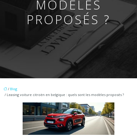
MODÈLES
PROPOSÉS ?
/
Blog
/ Leasing voiture citroën en belgique : quels sont les modèles proposés ?