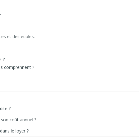
.
es et des écoles.
e ?
les comprennent ?
dité ?
t son coût annuel ?
 dans le loyer ?