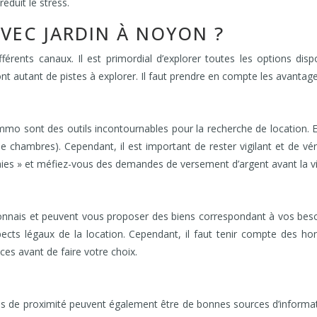
réduit le stress.
VEC JARDIN À NOYON ?
érents canaux. Il est primordial d’explorer toutes les options dis
ont autant de pistes à explorer. Il faut prendre en compte les avantag
sont des outils incontournables pour la recherche de location. Elle
e chambres). Cependant, il est important de rester vigilant et de vé
aies » et méfiez-vous des demandes de versement d’argent avant la vi
onnais et peuvent vous proposer des biens correspondant à vos bes
pects légaux de la location. Cependant, il faut tenir compte des h
ces avant de faire votre choix.
 de proximité peuvent également être de bonnes sources d’informati