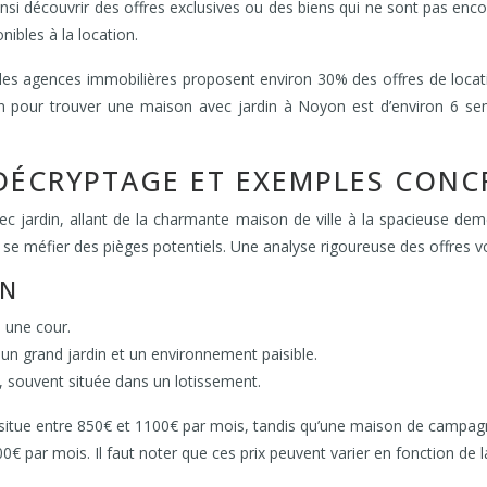
nsi découvrir des offres exclusives ou des biens qui ne sont pas en
ibles à la location.
les agences immobilières proposent environ 30% des offres de locati
pour trouver une maison avec jardin à Noyon est d’environ 6 sem
 DÉCRYPTAGE ET EXEMPLES CONC
 jardin, allant de la charmante maison de ville à la spacieuse deme
 de se méfier des pièges potentiels. Une analyse rigoureuse des offres v
IN
u une cour.
un grand jardin et un environnement paisible.
e, souvent située dans un lotissement.
situe entre 850€ et 1100€ par mois, tandis qu’une maison de campagn
 par mois. Il faut noter que ces prix peuvent varier en fonction de la