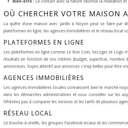
Bien-être :
Le contact avec la nature favorise la relaxation et 
OÙ CHERCHER VOTRE MAISON A
La quête d’une maison avec jardin à Noyon peut se faire par diff
plateformes en ligne, les agences immobilières et le réseau local s
PLATEFORMES EN LIGNE
Les plateformes en ligne comme Le Bon Coin, SeLoger et Logic-Immo 
résultats en fonction de vos critères (budget, superficie, nombre d
annonceurs. Soyez attentif aux annonces « trop belles pour être vr
AGENCES IMMOBILIÈRES
Les agences immobilières locales connaissent bien le marché noy
dans les démarches administratives et vous conseiller sur les as
N’hésitez pas à comparer les services et les tarifs de plusieurs agen
RÉSEAU LOCAL
Le bouche-à-oreille, les groupes Facebook locaux et les commerces